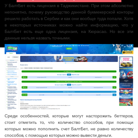
У БалтБет есть лицензия в Таджикистане. При этом абсолютно
непонятно, почему руководство данной букмекерской конторы
решило работать в Сербии и как они вообще туда попали. Хотя
в некоторых источниках можно найти информацию, что у
БалтБет есть еще одна лицензия, на Кюрасао. Но все эти
данные нельзя назвать точными.
Среди особенностей, которые могут насторожить беттеров,
стоит отметить то, что количество способов, при помощи
которых можно пополнить счет БалтБет, не равно количеству
способов, с помощью которых можно вывести деньги.