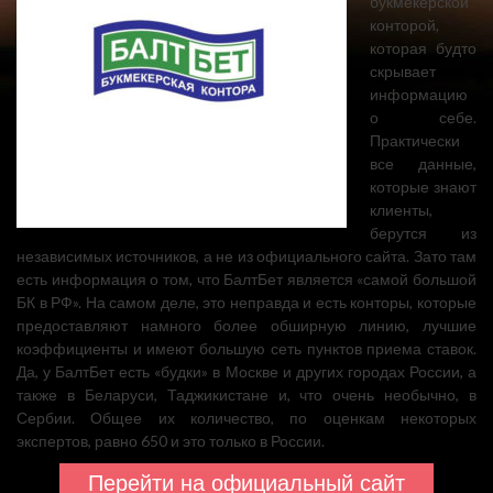
букмекерской
конторой,
которая будто
скрывает
информацию
о себе.
Практически
все данные,
которые знают
клиенты,
берутся из
независимых источников, а не из официального сайта. Зато там
есть информация о том, что БалтБет является «самой большой
БК в РФ». На самом деле, это неправда и есть конторы, которые
предоставляют намного более обширную линию, лучшие
коэффициенты и имеют большую сеть пунктов приема ставок.
Да, у БалтБет есть «будки» в Москве и других городах России, а
также в Беларуси, Таджикистане и, что очень необычно, в
Сербии. Общее их количество, по оценкам некоторых
экспертов, равно 650 и это только в России.
Перейти на официальный сайт