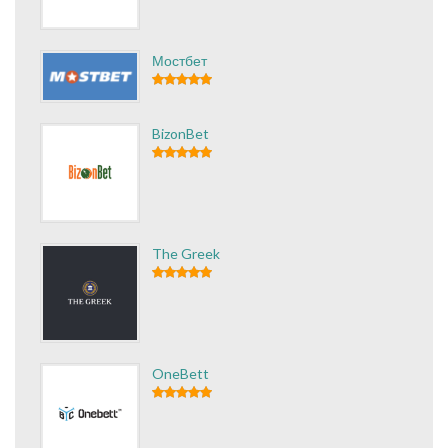
Мостбет
BizonBet
The Greek
OneBett