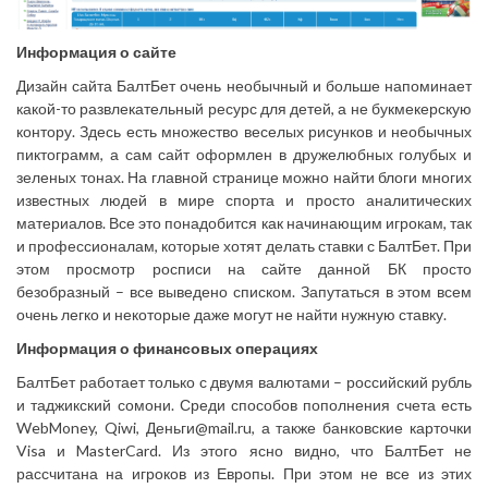
Информация о сайте
Дизайн сайта БалтБет очень необычный и больше напоминает
какой-то развлекательный ресурс для детей, а не букмекерскую
контору. Здесь есть множество веселых рисунков и необычных
пиктограмм, а сам сайт оформлен в дружелюбных голубых и
зеленых тонах. На главной странице можно найти блоги многих
известных людей в мире спорта и просто аналитических
материалов. Все это понадобится как начинающим игрокам, так
и профессионалам, которые хотят делать ставки с БалтБет. При
этом просмотр росписи на сайте данной БК просто
безобразный – все выведено списком. Запутаться в этом всем
очень легко и некоторые даже могут не найти нужную ставку.
Информация о финансовых операциях
БалтБет работает только с двумя валютами – российский рубль
и таджикский сомони. Среди способов пополнения счета есть
WebMoney, Qiwi, Деньги@mail.ru, а также банковские карточки
Visa и MasterCard. Из этого ясно видно, что БалтБет не
рассчитана на игроков из Европы. При этом не все из этих