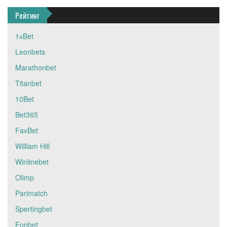
Рейтинг
1хBet
Leonbets
Marathonbet
Titanbet
10Bet
Bet365
FavBet
William Hill
Winlinebet
Olimp
Parimatch
Spertingbet
Fonbet