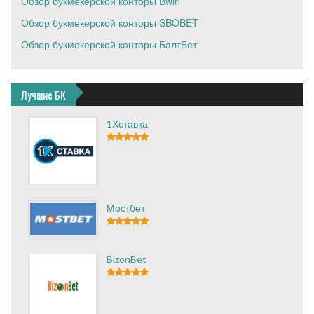
Обзор букмекерской конторы Bwin
Обзор букмекерской конторы SBOBET
Обзор букмекерской конторы БалтБет
Лучшие БК
1Хставка
Мостбет
BizonBet