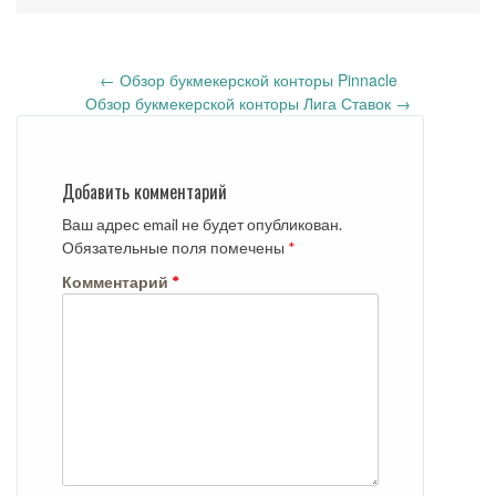
Post
←
Обзор букмекерской конторы Pinnacle
navigation
Обзор букмекерской конторы Лига Ставок
→
Добавить комментарий
Ваш адрес email не будет опубликован.
Обязательные поля помечены
*
Комментарий
*