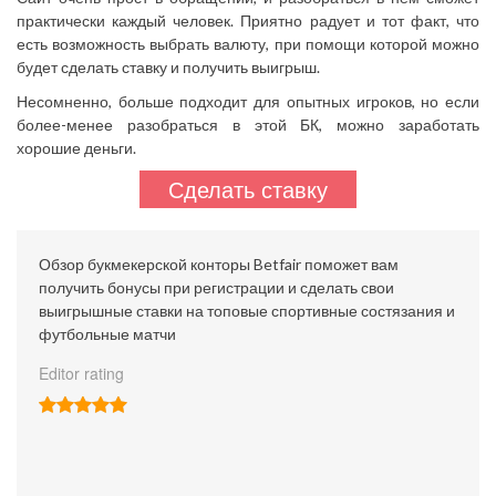
практически каждый человек. Приятно радует и тот факт, что
есть возможность выбрать валюту, при помощи которой можно
будет сделать ставку и получить выигрыш.
Несомненно, больше подходит для опытных игроков, но если
более-менее разобраться в этой БК, можно заработать
хорошие деньги.
Сделать ставку
Обзор букмекерской конторы Betfair поможет вам
получить бонусы при регистрации и сделать свои
выигрышные ставки на топовые спортивные состязания и
футбольные матчи
Editor rating