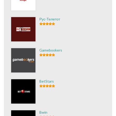
Рус-Телетот
Gamebookers
BetStars
Bwin