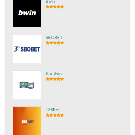
Bwin
SBOBET
БалтБет
188Bet