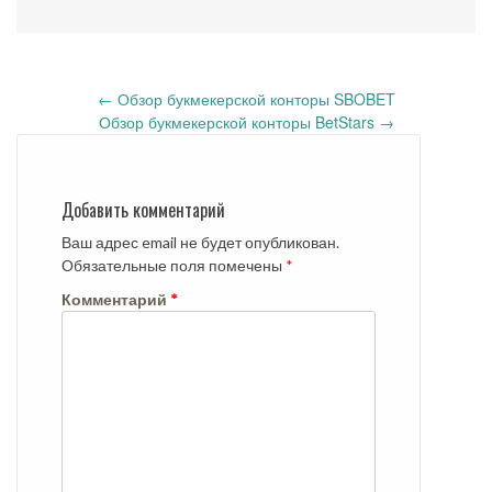
Post
←
Обзор букмекерской конторы SBOBET
navigation
Обзор букмекерской конторы BetStars
→
Добавить комментарий
Ваш адрес email не будет опубликован.
Обязательные поля помечены
*
Комментарий
*