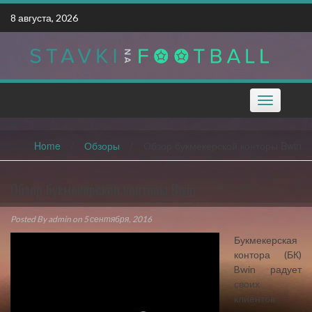
Skip
8 августа, 2026
to
content
Toggle
navigation
Home
/
Обзоры
/
Обзор букмекерской конторы Bwin
Обзор букмекерской конторы Bwin
Posted By
admin
on 5 сентября, 2016
Букмекерская
контора (БК)
Bwin радует
своих
клиентов