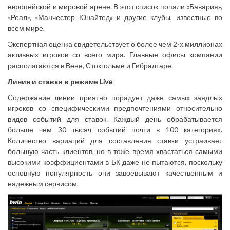
европейской и мировой арене. В этот список попали «Бавария»,
«Реал», «Манчестер Юнайтед» и другие клубы, известные во
всем мире.
Экспертная оценка свидетельствует о более чем 2-х миллионах
активных игроков со всего мира. Главные офисы компании
располагаются в Вене, Стокгольме и Гибралтаре.
Линия и ставки в режиме Live
Содержание линии приятно порадует даже самых заядлых
игроков со специфическими предпочтениями относительно
видов событий для ставок. Каждый день обрабатывается
больше чем 30 тысяч событий почти в 100 категориях.
Количество вариаций для составления ставки устраивает
большую часть клиентов, но в тоже время хвастаться самыми
высокими коэффициентами в БК даже не пытаются, поскольку
основную популярность они завоевывают качественным и
надежным сервисом.