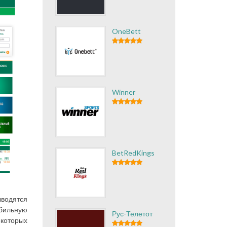
OneBett
Winner
BetRedKings
ыводятся
обильную
Рус-Телетот
которых