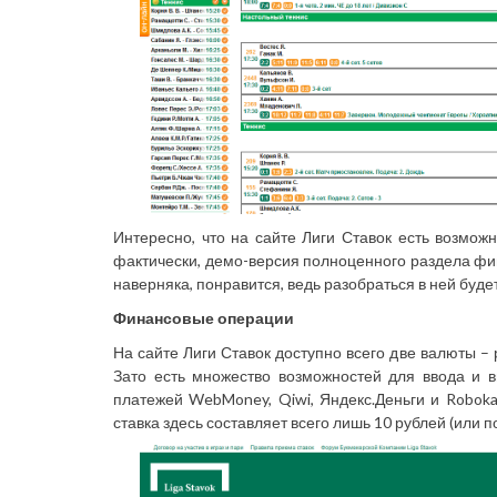
Интересно, что на сайте Лиги Ставок есть возможн
фактически, демо-версия полноценного раздела фин
наверняка, понравится, ведь разобраться в ней буде
Финансовые операции
На сайте Лиги Ставок доступно всего две валюты – 
Зато есть множество возможностей для ввода и 
платежей WebMoney, Qiwi, Яндекс.Деньги и Roboka
ставка здесь составляет всего лишь 10 рублей (или 