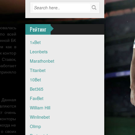
зовалась
Рейтинг
 по всей
анной БК
1хBet
ем как в
Leonbets
х контор
 Ставок,
Marathonbet
работает
Titanbet
приняло
10Bet
Bet365
FavBet
 Данная
являются
William Hill
т очень
Winlinebet
 конторы
когда не
Olimp
 о своих