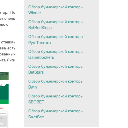
Обзор букмекерской конторы
нтор. По
Winner
ет очень
Обзор букмекерской конторы
авок.
BetRedKings
Обзор букмекерской контора
ставки»,
Рус-Телетот
ева есть
Обзор букмекерской конторы
рованных
Gamebookers
йта Лиги
Обзор букмекерской конторы
BetStars
Обзор букмекерской конторы
Bwin
Обзор букмекерской конторы
SBOBET
Обзор букмекерской конторы
БалтБет