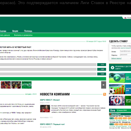
Кюрасао). Это подтверждается наличием Лиги Ставок в Реестре н