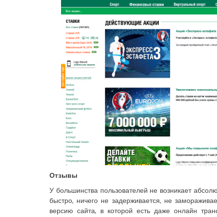
Отзывы
У большинства пользователей не возникает абсолю
быстро, ничего не задерживается, не замораживае
версию сайта, в которой есть даже онлайн тра