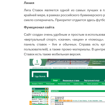
Линия
Лига Ставок является одной из самых лучших в п
крайней мере, в рамках российского букмекерского 
смело соперничать. Приоритет отдается здесь футбол
Функционал сайта
Сайт создан очень удобным и простым в использован
«виртуальный спорт», «скачки», «акции» и «помощь
панель ставок – live и обычных. Справа есть к
пользователей), а также промо-материалы. В центре 
Ставок есть также мобильная версия.