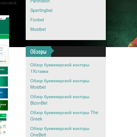
Parimatch
алоговой
Spertingbet
Fonbet
Mostbet
Обзоры
Обзор букмекерской конторы
1Xставка
Обзор букмекерской конторы
Mostbet
Обзор букмекерской конторы
BizonBet
Обзор букмекерской конторы The
Greek
Обзор букмекерской конторы
OneBett