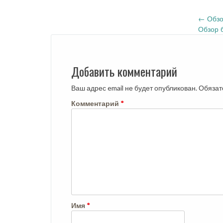
Post
←
Обзор
Обзор 
navigation
Добавить комментарий
Ваш адрес email не будет опубликован.
Обязат
Комментарий
*
Имя
*