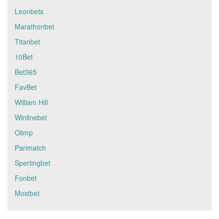
Leonbets
Marathonbet
Titanbet
10Bet
Bet365
FavBet
William Hill
Winlinebet
Olimp
Parimatch
Spertingbet
Fonbet
Mostbet