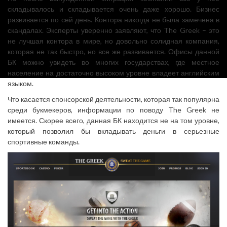
складывалось и складывается очень даже хорошо. Бизнес
развивается по сей день. Контора никогда не была замечена в
скандалах. Эксперты уверенно заявляют, что The Greek – это
не лучшая контора в мире, но довольно солидная компания,
которая не так быстро, но все же развивается. Офисы данной
БК можно увидеть во многих государствах, где местное
население на достаточно высоком уровне владеет английским
языком.
Что касается спонсорской деятельности, которая так популярна
среди букмекеров, информации по поводу The Greek не
имеется. Скорее всего, данная БК находится не на том уровне,
который позволил бы вкладывать деньги в серьезные
спортивные команды.