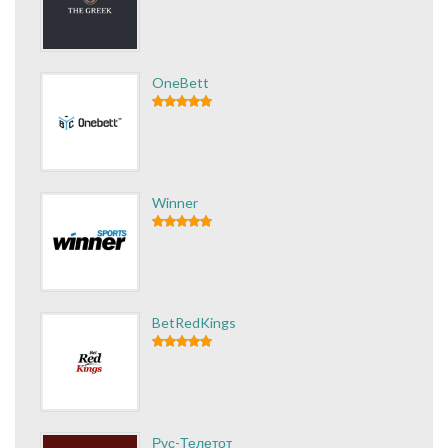
OneBett
Winner
BetRedKings
Рус-Телетот