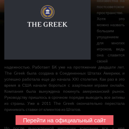
неизвестна на
постсоветском
пространстве.
Хотя это
можно назвать
большим
упущением
для многих
игроков, ведь
она славится
своей
надежностью. Работает БК уже на протяжении двадцати лет.
The Greek была создана в Соединенных Штатах Америки, и
успешно работала еще до начала XXI столетия. Как раз в это
время в США начали бороться с азартными играми онлайн.
Компания была вынуждена покинуть американский рынок.
Руководству пришлось в срочном порядке выводить все активы
из страны. Уже в 2011 The Greek окончательно перестала
принимать ставки от клиентов из Штатов.
Перейти на официальный сайт
Но после вынужденной миграции компании все у нее