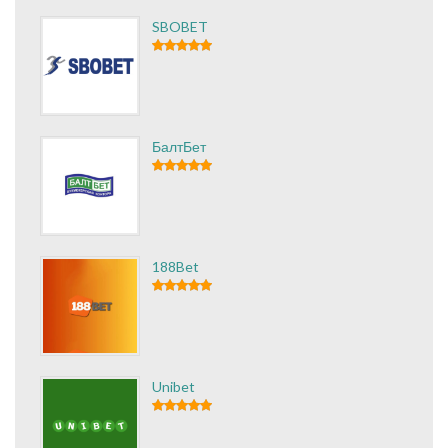
SBOBET
БалтБет
188Bet
Unibet