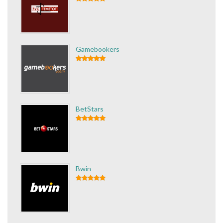
Gamebookers
BetStars
Bwin