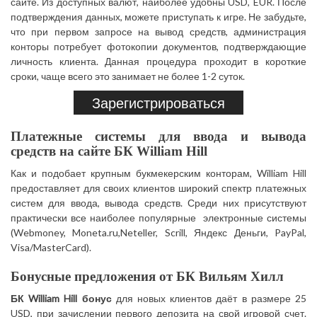
сайте. Из доступных валют, наиболее удобны USD, EUR. После
подтверждения данных, можете приступать к игре. Не забудьте,
что при первом запросе на вывод средств, администрация
конторы потребует фотокопии документов, подтверждающие
личность клиента. Данная процедура проходит в короткие
сроки, чаще всего это занимает не более 1-2 суток.
Зарегистрироваться
Платежные системы для ввода и вывода
средств на сайте БК William Hill
Как и подобает крупным букмекерским конторам, William Hill
предоставляет для своих клиентов широкий спектр платежных
систем для ввода, вывода средств. Среди них присутствуют
практически все наиболее популярные электронные системы
(Webmoney, Moneta.ru,Neteller, Scrill, Яндекс Деньги, PayPal,
Visa/MasterCard).
Бонусные предложения от БК Вильям Хилл
БК William Hill бонус
для новых клиентов даёт в размере 25
USD, при зачислении первого депозита на свой игровой счет.