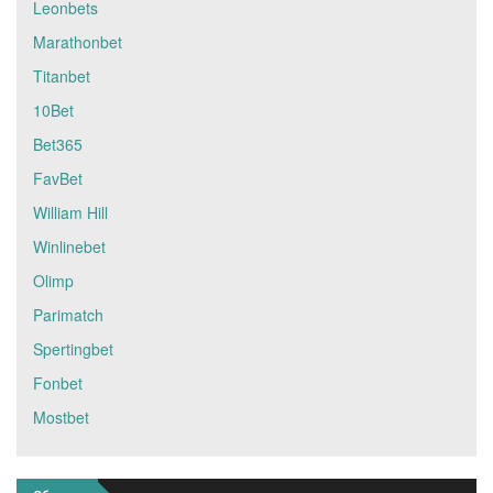
Leonbets
Marathonbet
Titanbet
10Bet
Bet365
FavBet
William Hill
Winlinebet
Olimp
Parimatch
Spertingbet
Fonbet
Mostbet