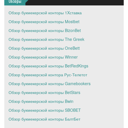
Обзоры
Обзор букмекерской конторы 1Xставка
Обзор букмекерской конторы Mostbet
Обзор букмекерской конторы BizonBet
Обзор букмекерской конторы The Greek
Обзор букмекерской конторы OneBett
Обзор букмекерской конторы Winner
Обзор букмекерской конторы BetRedKings
Обзор букмекерской контора Рус-Телетот
Обзор букмекерской конторы Gamebookers
Обзор букмекерской конторы BetStars
Обзор букмекерской конторы Bwin
Обзор букмекерской конторы SBOBET
Обзор букмекерской конторы БалтБет