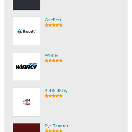
OneBett
Winner
BetRedKings
Рус-Телетот