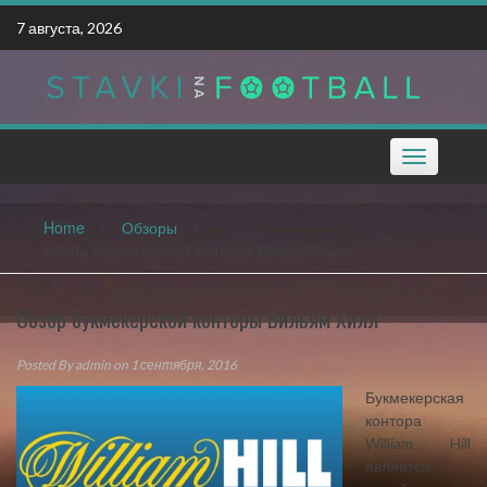
Skip
7 августа, 2026
to
content
Toggle
navigation
Home
/
Обзоры
/
Обзор букмекерской конторы Вильям Хилл
Обзор букмекерской конторы Вильям Хилл
Posted By
admin
on 1 сентября, 2016
Букмекерская
контора
William Hill
является