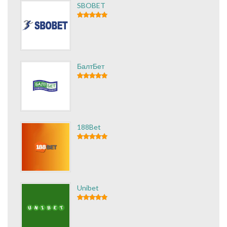
SBOBET
БалтБет
188Bet
Unibet